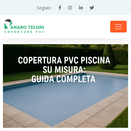
Teloni
Seguici:
e
Coperture
in
PVC
su
Misura
—
Panaro
Teloni,
Altamura