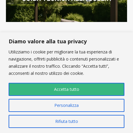
Coperture Pergole in PVC: Guida Tecnica alla
Diamo valore alla tua privacy
Scelta
Utilizziamo i cookie per migliorare la tua esperienza di
Come scegliere la copertura pergola in PVC giusta:
navigazione, offrirti pubblicità o contenuti personalizzati e
grammature, resistenza a neve e vento, soluzioni per privati,
analizzare il nostro traffico. Cliccando “Accetta tutti”,
ristoratori e aziende. Guida tecnica completa.
acconsenti al nostro utilizzo dei cookie.
Leggi l'articolo »
Accetta tutto
Personalizza
Rifiuta tutto