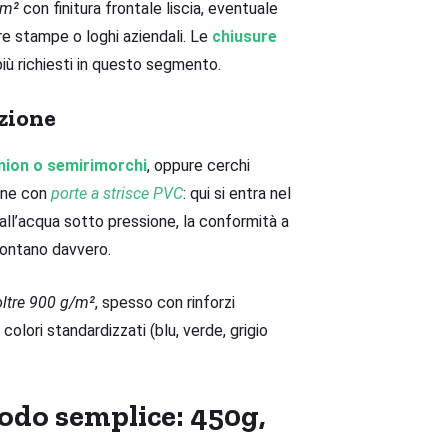
/m²
con finitura frontale liscia, eventuale
are stampe o loghi aziendali. Le
chiusure
più richiesti in questo segmento.
uzione
mion o semirimorchi
, oppure cerchi
erne con
porte a strisce PVC
: qui si entra nel
all’acqua sotto pressione, la conformità a
 contano davvero.
ltre 900 g/m²
, spesso con rinforzi
 colori standardizzati (blu, verde, grigio
do semplice: 450g,