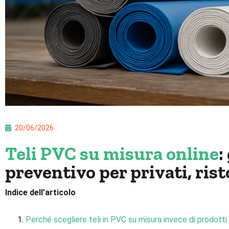
20/06/2026
Teli PVC su misura online
:
preventivo per privati, rist
Indice dell’articolo
Perché scegliere teli in PVC su misura invece di prodotti