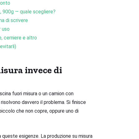
ronto
 900g — quale scegliere?
a di scrivere
r uso
e, cerniere e altro
vitarli)
misura invece di
iscina fuori misura o un camion con
 risolvono davvero il problema. Si finisce
piccolo che non copre, oppure uno di
 queste esigenze. La produzione su misura