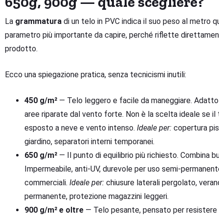
650g, 900g — quale scegliere?
La
grammatura
di un telo in PVC indica il suo peso al metro q
parametro più importante da capire, perché riflette direttamen
prodotto.
Ecco una spiegazione pratica, senza tecnicismi inutili:
450 g/m²
— Telo leggero e facile da maneggiare. Adatto 
aree riparate dal vento forte. Non è la scelta ideale se i
esposto a neve e vento intenso.
Ideale per:
copertura pisc
giardino, separatori interni temporanei.
650 g/m²
— Il punto di equilibrio più richiesto. Combina 
Impermeabile, anti-UV, durevole per uso semi-permanente
commerciali.
Ideale per:
chiusure laterali pergolato, verand
permanente, protezione magazzini leggeri.
900 g/m² e oltre
— Telo pesante, pensato per resistere a