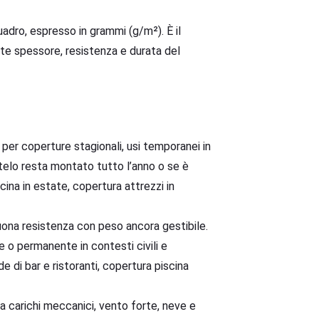
uadro, espresso in grammi (g/m²). È il
te spessore, resistenza e durata del
per coperture stagionali, usi temporanei in
l telo resta montato tutto l’anno o se è
ina in estate, copertura attrezzi in
buona resistenza con peso ancora gestibile.
 o permanente in contesti civili e
e di bar e ristoranti, copertura piscina
 carichi meccanici, vento forte, neve e