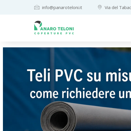
Teloni
info@panaroteloni.it
Via del Tabac
e
Coperture
in
PVC
su
Misura
—
Panaro
Teloni,
Altamura