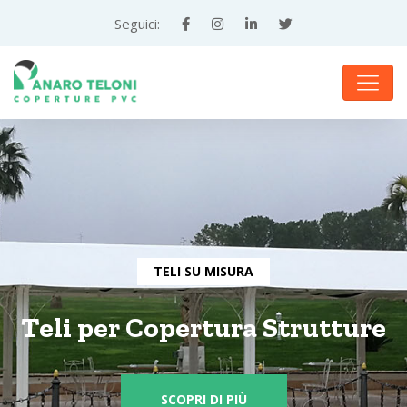
Teloni
Seguici:
e
Coperture
in
PVC
su
Misura
TELI SU MISURA
—
Teli per Copertura Strutture
Panaro
Teloni,
SCOPRI DI PIÙ