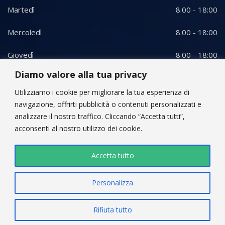
Martedì
8.00 - 18:00
Mercoledì
8.00 - 18:00
Giovedì
8.00 - 18:00
Diamo valore alla tua privacy
Venerdì
8.00 - 18:00
Utilizziamo i cookie per migliorare la tua esperienza di
Sabato
8.00 - 12:00
navigazione, offrirti pubblicità o contenuti personalizzati e
analizzare il nostro traffico. Cliccando “Accetta tutti”,
acconsenti al nostro utilizzo dei cookie.
Accetta tutto
Personalizza
© 2026, Panaro Teloni di Donato Panaro - Tutti i diritti
riservati | P.IVA: 06941090729
Rifiuta tutto