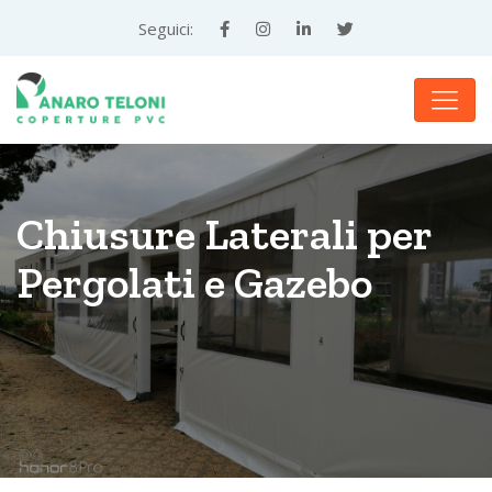
Teloni
Seguici:
e
Coperture
in
PVC
su
Misura
—
Panaro
Teloni,