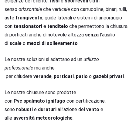
esigenze del cliente,
fissi
o
scorrevoli
sia in
senso
orizzontale
che
verticale
con carrucoline, binari, rulli,
aste
frangivento
, guide laterali e sistemi di ancoraggio
con
tensionatori
e
tenditelo
che permettono la chiusura
di porticati anche di notevole altezza
senza
l’ausilio
di
scale
o
mezzi
di sollevamento
.
Le nostre soluzioni si adattano ad un
utilizzo
professionale
ma anche
per chiudere
verande
,
porticati
,
patio
o
gazebi
privati
.
Le nostre chiusure sono prodotte
con
Pvc
spalmato
ignifugo
con certificazione,
sono
robusti
e
duraturi
all’azione del
vento
e
alle
avversità meteorologiche
.