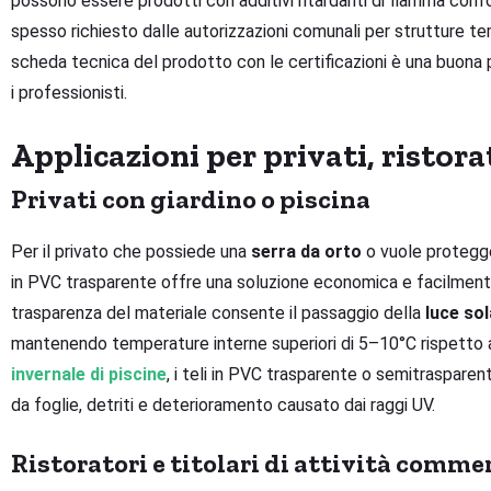
possono essere prodotti con additivi ritardanti di fiamma con
spesso richiesto dalle autorizzazioni comunali per strutture t
scheda tecnica del prodotto con le certificazioni è una buona pr
i professionisti.
Applicazioni per privati, ristora
Privati con giardino o piscina
Per il privato che possiede una
serra da orto
o vuole protegger
in PVC trasparente offre una soluzione economica e facilmente
trasparenza del materiale consente il passaggio della
luce sol
mantenendo temperature interne superiori di 5–10°C rispetto a
invernale di piscine
, i teli in PVC trasparente o semitraspare
da foglie, detriti e deterioramento causato dai raggi UV.
Ristoratori e titolari di attività commer