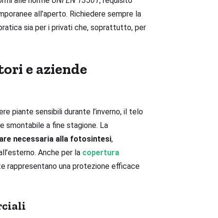
formi alle norme
UNI EN 13501
, requisito
emporanee all’aperto. Richiedere sempre la
atica sia per i privati che, soprattutto, per
tori e aziende
e piante sensibili durante l’inverno, il telo
 smontabile a fine stagione. La
are necessaria alla fotosintesi
,
ll’esterno. Anche per la
copertura
nte rappresentano una protezione efficace
ciali