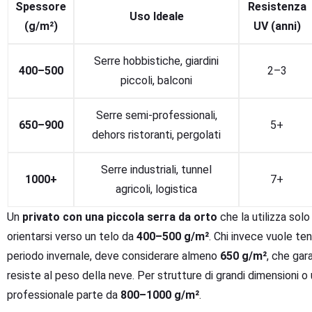
Spessore
Resistenza
Uso Ideale
(g/m²)
UV (anni)
Serre hobbistiche, giardini
400–500
2–3
piccoli, balconi
Serre semi-professionali,
650–900
5+
dehors ristoranti, pergolati
Serre industriali, tunnel
1000+
7+
agricoli, logistica
Un
privato con una piccola serra da orto
che la utilizza sol
orientarsi verso un telo da
400–500 g/m²
. Chi invece vuole ten
periodo invernale, deve considerare almeno
650 g/m²
, che gar
resiste al peso della neve. Per strutture di grandi dimensioni o u
professionale parte da
800–1000 g/m²
.