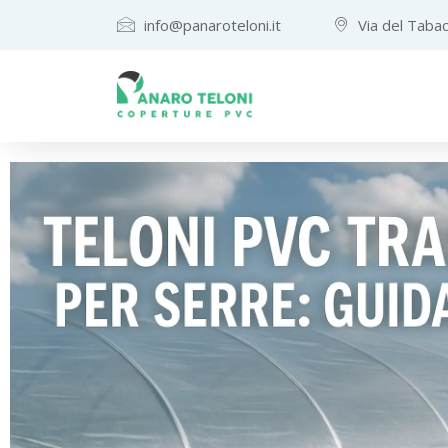
Teloni
info@panaroteloni.it
Via del Tabac
e
Coperture
in
PVC
su
Misura
—
Panaro
Teloni,
Altamura