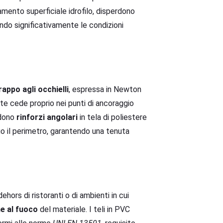
amento superficiale idrofilo, disperdono
ando significativamente le condizioni
rappo agli occhielli
, espressa in Newton
zate cede proprio nei punti di ancoraggio
edono
rinforzi angolari
in tela di poliestere
o il perimetro, garantendo una tenuta
hors di ristoranti o di ambienti in cui
ne al fuoco
del materiale. I teli in PVC