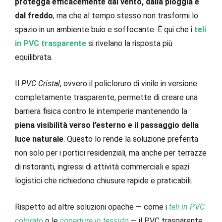
protegga efficacemente dal vento, dalla pioggia e
dal freddo
, ma che al tempo stesso non trasformi lo
spazio in un ambiente buio e soffocante. È qui che i
teli
in PVC trasparente
si rivelano la risposta più
equilibrata.
Il
PVC Cristal
, ovvero il policloruro di vinile in versione
completamente trasparente, permette di creare una
barriera fisica contro le intemperie mantenendo la
piena visibilità verso l’esterno e il passaggio della
luce naturale
. Questo lo rende la soluzione preferita
non solo per i portici residenziali, ma anche per terrazze
di ristoranti, ingressi di attività commerciali e spazi
logistici che richiedono chiusure rapide e praticabili.
Rispetto ad altre soluzioni opache — come i
teli in PVC
colorato
o le
coperture in tessuto
— il PVC trasparente