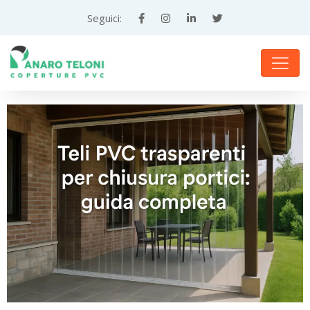
Teloni
Seguici:
e
Coperture
in
PVC
su
Misura
—
Panaro
Teloni,
Altamura