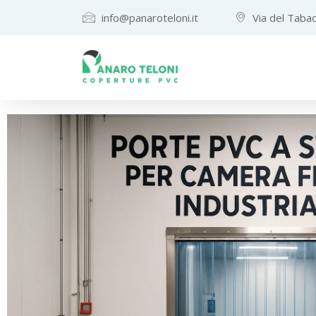
Teloni
info@panaroteloni.it
Via del Tabac
e
Coperture
in
PVC
su
Misura
—
Panaro
Teloni,
Altamura