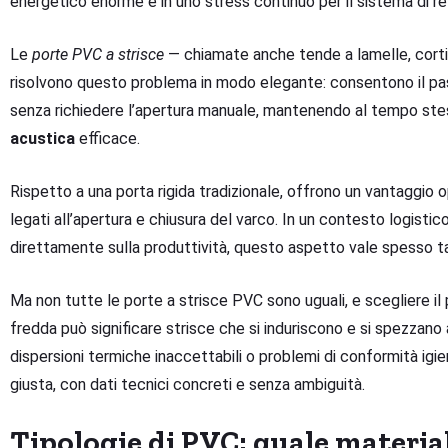
energetico enorme e in uno stress continuo per il sistema di re
Le
porte PVC a strisce
— chiamate anche tende a lamelle, cortine
risolvono questo problema in modo elegante: consentono il pass
senza richiedere l’apertura manuale, mantenendo al tempo st
acustica
efficace.
Rispetto a una porta rigida tradizionale, offrono un vantaggio o
legati all’apertura e chiusura del varco. In un contesto logisti
direttamente sulla produttività, questo aspetto vale spesso ta
Ma non tutte le porte a strisce PVC sono uguali, e scegliere il
fredda può significare strisce che si induriscono e si spezzano 
dispersioni termiche inaccettabili o problemi di conformità igien
giusta, con dati tecnici concreti e senza ambiguità.
Tipologie di PVC: quale material