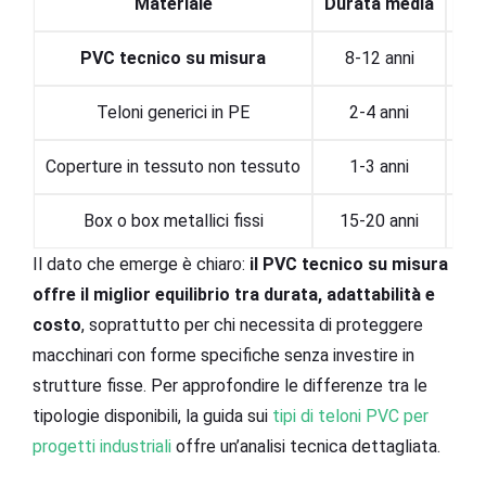
Materiale
Durata media
Per
PVC tecnico su misura
8-12 anni
Teloni generici in PE
2-4 anni
Coperture in tessuto non tessuto
1-3 anni
Box o box metallici fissi
15-20 anni
Il dato che emerge è chiaro:
il PVC tecnico su misura
offre il miglior equilibrio tra durata, adattabilità e
costo
, soprattutto per chi necessita di proteggere
macchinari con forme specifiche senza investire in
strutture fisse. Per approfondire le differenze tra le
tipologie disponibili, la guida sui
tipi di teloni PVC per
progetti industriali
offre un’analisi tecnica dettagliata.