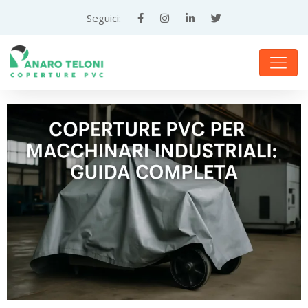
Teloni
Seguici:
e
Coperture
in
PVC
su
Misura
—
Panaro
Teloni,
Altamura