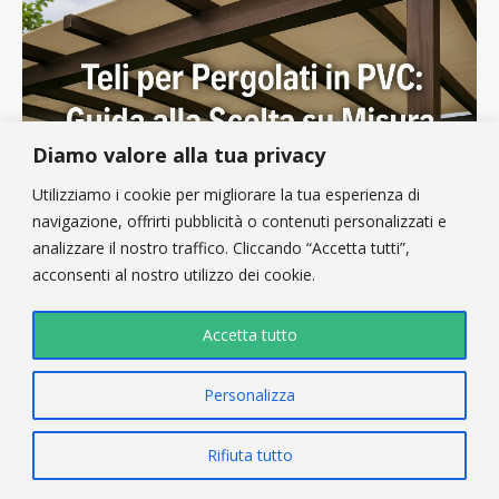
Diamo valore alla tua privacy
Utilizziamo i cookie per migliorare la tua esperienza di
navigazione, offrirti pubblicità o contenuti personalizzati e
analizzare il nostro traffico. Cliccando “Accetta tutti”,
Teli per Pergolati in PVC: Guida alla Scelta su
acconsenti al nostro utilizzo dei cookie.
Misura
Come scegliere i teli per pergolati in PVC su misura: spessori,
Accetta tutto
trattamenti, scenari d’uso per privati, ristoratori e aziende.
Guida tecnica completa.
Personalizza
Leggi l'articolo »
Rifiuta tutto